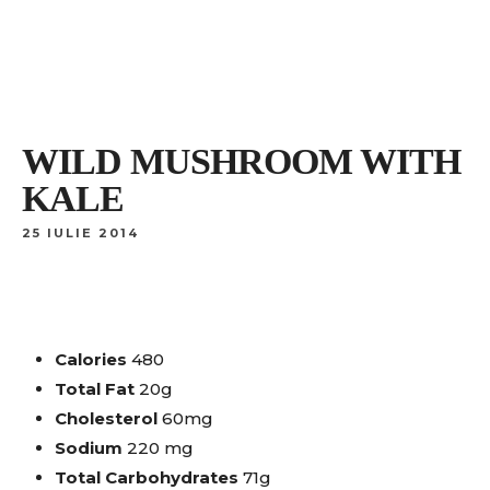
Acasa
Sala Restaurant
Sala Hera
Contact
Rezervare
WILD MUSHROOM WITH
Acasa
Sala Restaurant
Sala Hera
Contact
KALE
Rezervare
25 IULIE 2014
Calories
480
Total Fat
20g
Cholesterol
60mg
Sodium
220 mg
Total Carbohydrates
71g